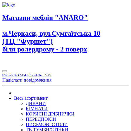
Магазин меблів "ANARO"
м.Черкаси, вул.Сумгаїтська 10
(ТЦ "Фуршет")
біля ролердрому - 2 поверх
098-278-32-64
067-976-17-79
Надіслати повідомлення
Весь асортимент
ДИВАНИ
КІМНАТИ
КОРИСНІ ДРІБНИЧКИ
ПЕРЕДПОКІЙ
ПИСЬМОВІ СТОЛИ
ТВ ТУМБИ/СТІНКИ